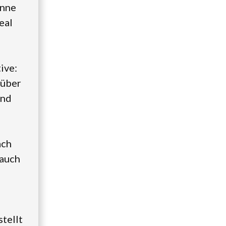
onne
eal
ive:
 über
und
ach
 auch
tellt