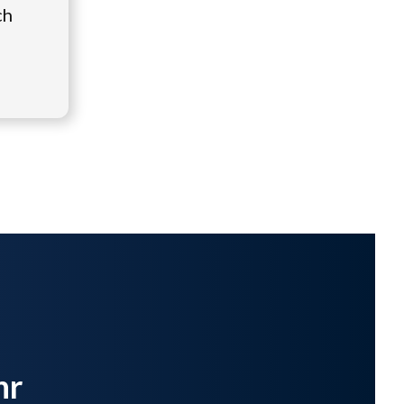
ch
hr