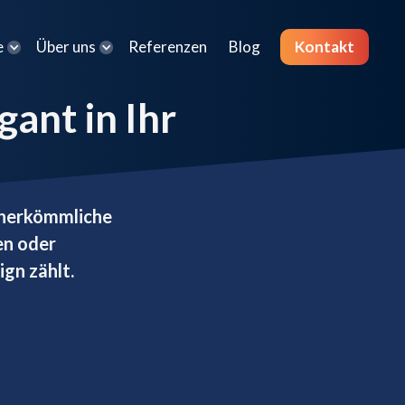
e
Über uns
Referenzen
Blog
Kontakt
gant in Ihr
e herkömmliche
en oder
gn zählt.