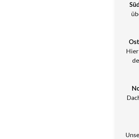
Süd
üb
Ost
Hier
de
No
Dach
Unse