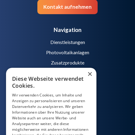
Kontakt aufnehmen
Navigation
Dienstleistungen
Photovoltaikanlagen
Zusatzprodukte
×
Referenzen
Diese Webseite verwendet
Blog
Cookies.
FAQ
Wir verwenden Cookies, um Inhalte und
Anzeigen zu personalisieren und unseren
Downloads
Datenverkehr zu analysieren. Wir geben
Informationen über Ihre Nutzung unserer
Website auch an unsere Werbe- und
esfera Solar AG
Analysepartner weiter, die diese
möglicherweise mit anderen Informationen