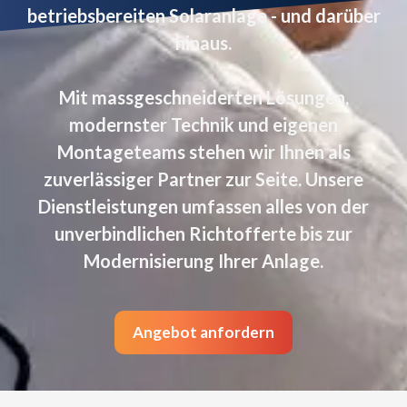
betriebsbereiten Solaranlage - und darüber
hinaus.
Mit massgeschneiderten Lösungen,
modernster Technik und eigenen
Montageteams stehen wir Ihnen als
zuverlässiger Partner zur Seite. Unsere
Dienstleistungen umfassen alles von der
unverbindlichen Richtofferte bis zur
Modernisierung Ihrer Anlage.
Angebot anfordern