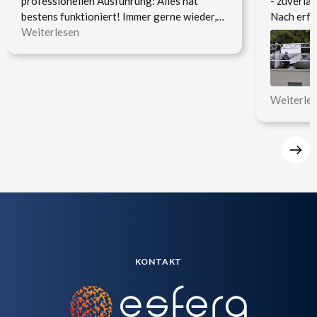
professionellen Ausführung: Alles hat
- zuverläs
bestens funktioniert! Immer gerne wieder,
Nach erfo
vielen Dank!
Weiterlesen
esfera se
noch mehr
Weiterle
KONTAKT