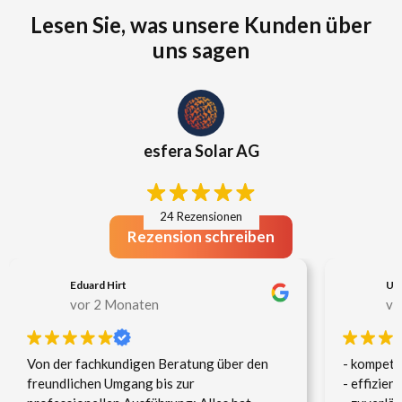
Lesen Sie, was unsere Kunden über
uns sagen
esfera Solar AG
24 Rezensionen
Rezension schreiben
Eduard Hirt
Uel
vor 2 Monaten
vo
Von der fachkundigen Beratung über den
- kompete
freundlichen Umgang bis zur
- effizient