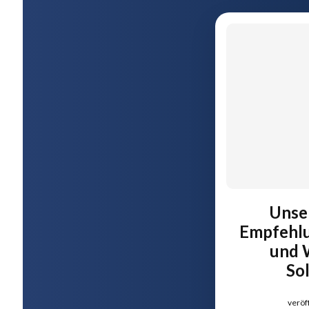
Unse
Empfehlu
und 
So
veröf