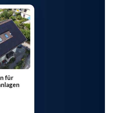
n für
anlagen