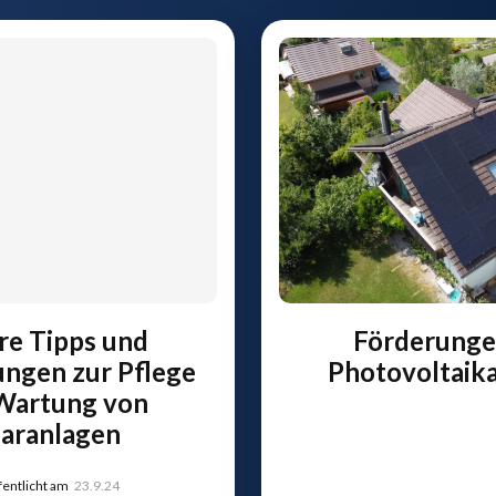
re Tipps und
Förderunge
ngen zur Pflege
Photovoltaik
Wartung von
laranlagen
fentlicht am
23.9.24