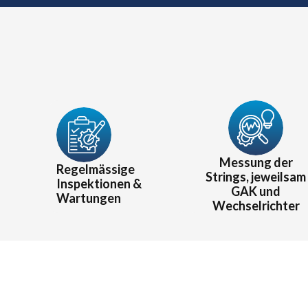
Messung der
Regelmässige
Strings, jeweilsam
Inspektionen &
GAK und
Wartungen
Wechselrichter