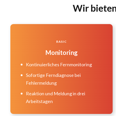
Wir bieten
BASIC
Monitoring
Kontinuierliches Fernmonitoring
Sofortige Ferndiagnose bei
Fehlermeldung
Reaktion und Meldung in drei
Arbeitstagen