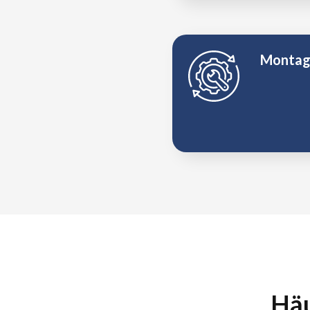
Montag
Häu