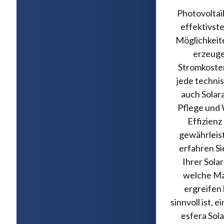
Photovoltai
effektivst
Möglichkeit
erzeuge
Stromkoste
jede techni
auch Solar
Pflege und 
Effizienz
gewährleist
erfahren S
Ihrer Solar
welche Ma
ergreifen
sinnvoll ist, 
esfera Sol