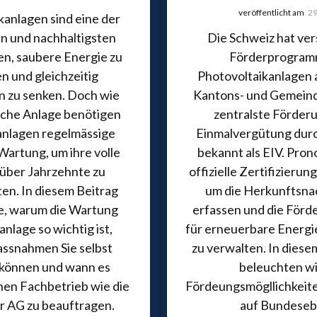
veröffentlicht am
29
kanlagen sind eine der
en und nachhaltigsten
Die Schweiz hat ve
en, saubere Energie zu
Förderprogram
n und gleichzeitig
Photovoltaikanlagen 
n zu senken. Doch wie
Kantons- und Gemein
sche Anlage benötigen
zentralste Förderu
anlagen regelmässige
Einmalvergütung dur
Wartung, um ihre volle
bekannt als EIV. Pron
 über Jahrzehnte zu
offizielle Zertifizierung
en. In diesem Beitrag
um die Herkunftsna
ie, warum die Wartung
erfassen und die För
anlage so wichtig ist,
für erneuerbare Energ
ssnahmen Sie selbst
zu verwalten. In diese
 können und wann es
beleuchten wi
einen Fachbetrieb wie die
Fördeungsmögllichkeit
ar AG zu beauftragen.
auf Bundeseb