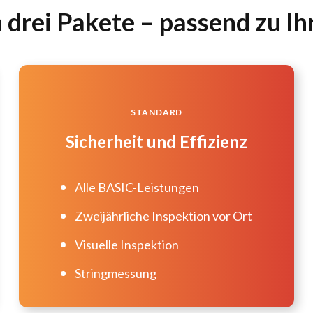
 drei Pakete – passend zu Ih
STANDARD
Sicherheit und Effizienz
Alle BASIC-Leistungen
Zweijährliche Inspektion vor Ort
Visuelle Inspektion
Stringmessung