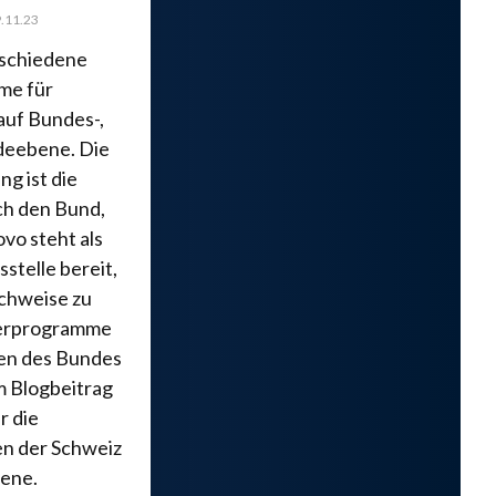
.11.23
rschiedene
me für
auf Bundes-,
deebene. Die
ng ist die
ch den Bund,
ovo steht als
sstelle bereit,
chweise zu
derprogramme
ien des Bundes
m Blogbeitrag
r die
en der Schweiz
ene.