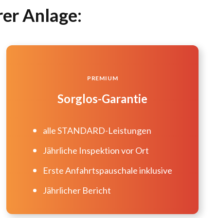
rer Anlage:
PREMIUM
Sorglos-Garantie
alle STANDARD-Leistungen
Jährliche Inspektion vor Ort
Erste Anfahrtspauschale inklusive
Jährlicher Bericht