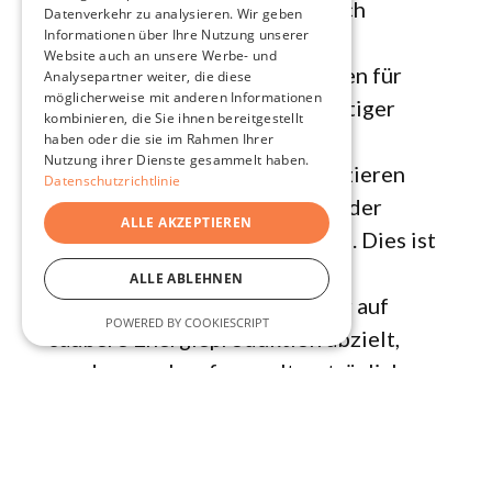
Forschungen konzentrieren sich
Datenverkehr zu analysieren. Wir geben
Informationen über Ihre Nutzung unserer
verstärkt auf die Nutzung
Website auch an unsere Werbe- und
umweltfreundlicher Materialien für
Analysepartner weiter, die diese
möglicherweise mit anderen Informationen
Batterien. Der Einsatz nachhaltiger
kombinieren, die Sie ihnen bereitgestellt
Materialien trägt dazu bei,
haben oder die sie im Rahmen Ihrer
Nutzung ihrer Dienste gesammelt haben.
Umweltauswirkungen zu reduzieren
Datenschutzrichtlinie
und die Kreislaufwirtschaft in der
ALLE AKZEPTIEREN
Batterieproduktion zu fördern. Dies ist
besonders wichtig, da die
ALLE ABLEHNEN
Photovoltaikbranche nicht nur auf
POWERED BY COOKIESCRIPT
saubere Energieproduktion abzielt,
sondern auch auf umweltverträgliche
Produktionsmethoden.
Verbesserte Effizienz: